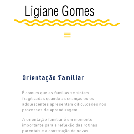
HOME
BLOG
SOBRE MIM
NOSSOS
ATENDIMENTOS
Orientação Familiar
NOTÍCIAS E
EVENTOS
É comum que as famílias se sintam
fragilizadas quando as crianças ou os
adolescentes apresentam dificuldades nos
processos de aprendizagem.
A orientação familiar é um momento
importante para a reflexão das rotinas
parentais e a construção de novas