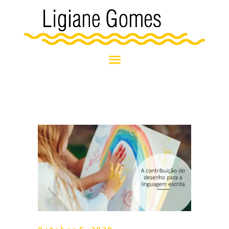
HOME
BLOG
SOBRE MIM
NOSSOS
ATENDIMENTOS
NOTÍCIAS E
EVENTOS