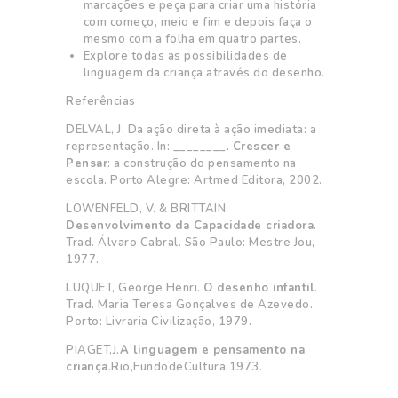
marcações e peça para criar uma história
com começo, meio e fim e depois faça o
mesmo com a folha em quatro partes.
Explore todas as possibilidades de
linguagem da criança através do desenho.
Referências
DELVAL, J. Da ação direta à ação imediata: a
representação. In: ________.
Crescer e
Pensar
: a construção do pensamento na
escola. Porto Alegre: Artmed Editora, 2002.
LOWENFELD, V. & BRITTAIN.
Desenvolvimento da Capacidade criadora
.
Trad. Álvaro Cabral. São Paulo: Mestre Jou,
1977.
LUQUET, George Henri.
O desenho infantil
.
Trad. Maria Teresa Gonçalves de Azevedo.
Porto: Livraria Civilização, 1979.
PIAGET,J.
A linguagem e pensamento na
criança
.Rio,FundodeCultura,1973.